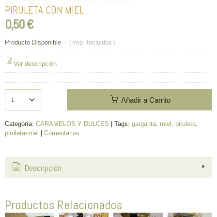
PIRULETA CON MIEL
0,50 €
Producto Disponible
-
(Imp. Incluidos)
Ver descripción
Añadir a Carrito
Categoría:
CARAMELOS Y DULCES
|
Tags:
garganta
miel
piruleta
piruleta-miel
|
Comentarios
Descripción
Productos Relacionados