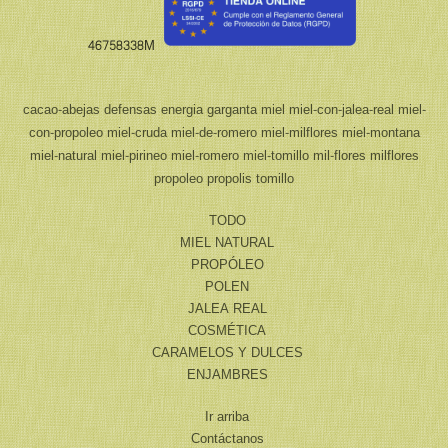
46758338M
cacao-abejas
defensas
energia
garganta
miel
miel-con-jalea-real
miel-
con-propoleo
miel-cruda
miel-de-romero
miel-milflores
miel-montana
miel-natural
miel-pirineo
miel-romero
miel-tomillo
mil-flores
milflores
propoleo
propolis
tomillo
TODO
MIEL NATURAL
PROPÓLEO
POLEN
JALEA REAL
COSMÉTICA
CARAMELOS Y DULCES
ENJAMBRES
Ir arriba
Contáctanos