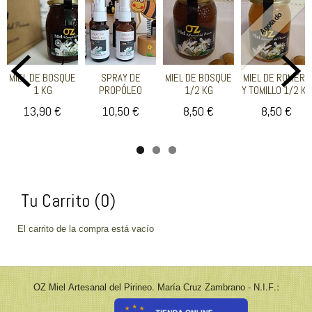
Agotado
MIEL DE BOSQUE
SPRAY DE
MIEL DE BOSQUE
MIEL DE ROMERO
1 KG
PROPÓLEO
1/2 KG
Y TOMILLO 1/2 KG
13,90 €
10,50 €
8,50 €
8,50 €
Tu Carrito (0)
El carrito de la compra está vacío
OZ Miel Artesanal del Pirineo. María Cruz Zambrano - N.I.F.: