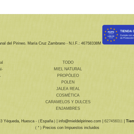
nal del Pirineo. María Cruz Zambrano - N.I.F.: 46758338M
al
TODO
MIEL NATURAL
l-
PROPÓLEO
-
POLEN
JALEA REAL
COSMÉTICA
CARAMELOS Y DULCES
ENJAMBRES
193 Yéqueda, Huesca - (España) | info@mieldelpirineo.com |
627456011
|
Tie
(*) Precios con Impuestos incluidos