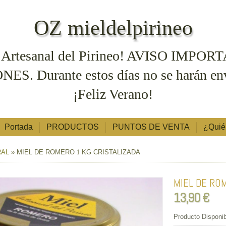
OZ mieldelpirineo
l Artesanal del Pirineo! AVISO IMPORT
urante estos días no se harán envíos
¡Feliz Verano!
Portada
PRODUCTOS
PUNTOS DE VENTA
¿Qui
RAL
»
MIEL DE ROMERO 1 KG CRISTALIZADA
MIEL DE RO
13,90 €
Producto Disponib