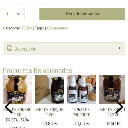
Pedir Información
Categoría:
TODO
|
Tags:
|
Comentarios
Descripción
Productos Relacionados
MIEL DE ROMERO
MIEL DE BOSQUE
SPRAY DE
MIEL DE BOSQUE
1 KG
1 KG
PROPÓLEO
1/2 KG
CRISTALIZADA
13,90 €
10,50 €
8,50 €