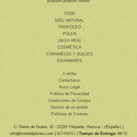
propoleo
propolis
tomillo
TODO
MIEL NATURAL
PROPÓLEO
POLEN
JALEA REAL
COSMÉTICA
CARAMELOS Y DULCES
ENJAMBRES
Ir arriba
Contáctanos
Aviso Legal
Política de Privacidad
Condiciones de Compra
Desistir de un pedido
Políticas de Cookies
C/ Sierra de Guara, 16 - 22193 Yéqueda, Huesca - (España) |
info@mieldelpirineo.com |
627456011
|
Tiempo de Entrega:
48/72