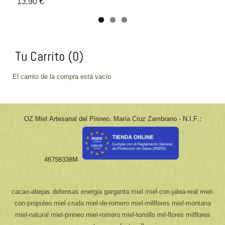
13,90 €
Tu Carrito (0)
El carrito de la compra está vacío
OZ Miel Artesanal del Pirineo. María Cruz Zambrano - N.I.F.:
46758338M
cacao-abejas
defensas
energia
garganta
miel
miel-con-jalea-real
miel-
con-propoleo
miel-cruda
miel-de-romero
miel-milflores
miel-montana
miel-natural
miel-pirineo
miel-romero
miel-tomillo
mil-flores
milflores